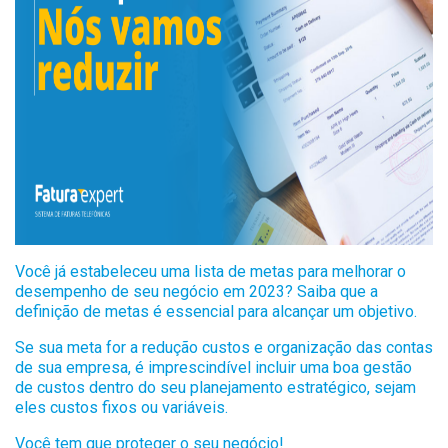
Você já estabeleceu uma lista de metas para melhorar o
desempenho de seu negócio em 2023? Saiba que a
definição de metas é essencial para alcançar um objetivo.
Se sua meta for a redução custos e organização das contas
de sua empresa, é imprescindível incluir uma boa gestão
de custos dentro do seu planejamento estratégico, sejam
eles custos fixos ou variáveis.
Você tem que proteger o seu negócio!